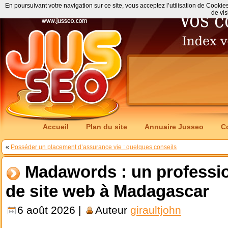
En poursuivant votre navigation sur ce site, vous acceptez l’utilisation de Cookie
de vis
Accueil
Plan du site
Annuaire Jusseo
C
«
Posséder un placement d’assurance vie : quelques conseils
Madawords : un professio
de site web à Madagascar
6 août 2026 |
Auteur
giraultjohn