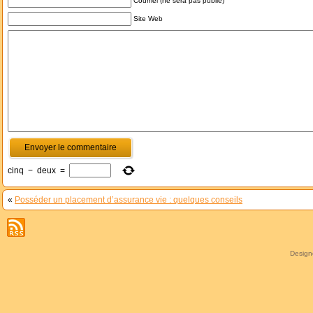
Courriel (ne sera pas publié)
Site Web
cinq
−
deux
=
«
Posséder un placement d’assurance vie : quelques conseils
Desig