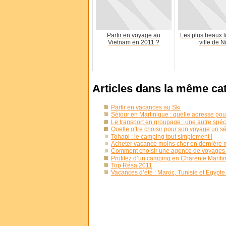
Partir en voyage au
Les plus beaux l
Vietnam en 2011 ?
ville de N
Articles dans la même ca
Partir en vacances au Ski
Séjour en Martinique : quelle adresse pour
Le transport en groupage : une autre spéc
Quelle offre choisir pour son voyage un s
Tohapi : le camping tout simplement !
Acheter vacance moins cher en dernière 
Comment choisir une agence de voyages
Profitez d’un camping en Charente Mariti
Top Résa 2011
Vacances d’été : Maroc, Tunisie et Egypte 