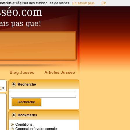
érêts et réaliser des statistiques de visites.
En savoir plus
Ok
Blog Jusseo
Articles Jusseo
Recherche
e
»
Bookmarks
Conditions
Connexion à votre compte