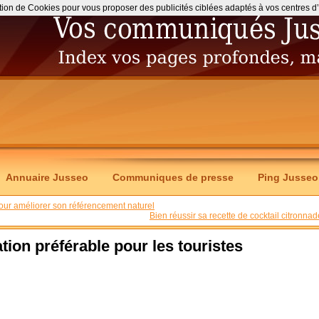
ation de Cookies pour vous proposer des publicités ciblées adaptés à vos centres d’int
Annuaire Jusseo
Communiques de presse
Ping Jusseo
our améliorer son référencement naturel
Bien réussir sa recette de cocktail citronnad
ion préférable pour les touristes