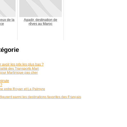
ieux de la
Agadir, destination de
ice
rêves au Maroc
tégorie
 avoir les prix les plus bas ?
ialité des Transports Mari
éjour Martinique pas cher
minute
 ?
me entre Royan et La Palmyre
figurent parmi les destinations favorites des Français