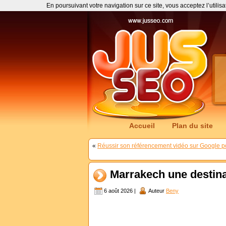
En poursuivant votre navigation sur ce site, vous acceptez l’utilis
Accueil
Plan du site
«
Réussir son référencement vidéo sur Google p
Marrakech une destinat
6 août 2026 |
Auteur
Beny