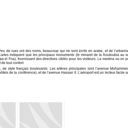
Peu de rues ont des noms, beaucoup qui ne sont écrits en arabe, et de l’urbani
e. Cartes indiquent que les principaux monuments (le minaret de la Koutoubia au s
a el Fna), fournissant des directives ciblés pour les visiteurs. La medina ou on p
de tout confort.
es, de style français boulevards. Les artères principales sont l’avenue Mohamme
tels de la conférence), et de l’avenue Hassan II. L’aéroport est un lecteur facile s