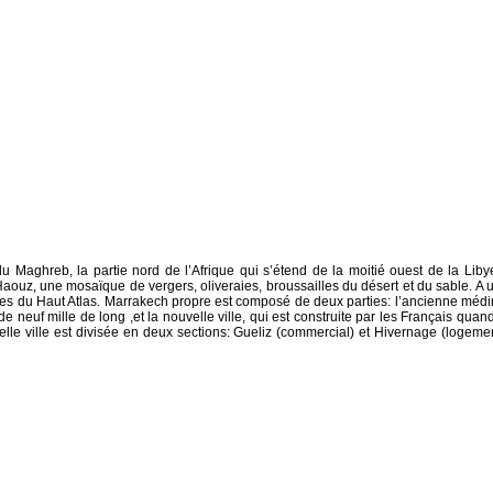
u Maghreb, la partie nord de l’Afrique qui s’étend de la moitié ouest de la Liby
 Haouz, une mosaïque de vergers, oliveraies, broussailles du désert et du sable. A 
nes du Haut Atlas. Marrakech propre est composé de deux parties: l’ancienne médi
e neuf mille de long ,et la nouvelle ville, qui est construite par les Français quand
lle ville est divisée en deux sections: Gueliz (commercial) et Hivernage (logemen