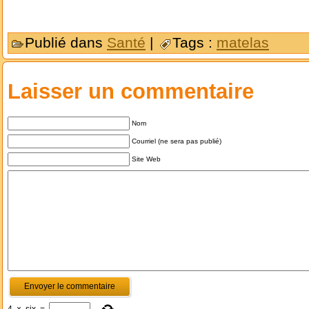
Publié dans
Santé
|
Tags :
matelas
Laisser un commentaire
Nom
Courriel (ne sera pas publié)
Site Web
4
×
six
=