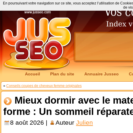
En poursuivant votre navigation sur ce site, vous acceptez l’utilisation de Cookie
de vis
Accueil
Plan du site
Annuaire Jusseo
C
«
Conseils coupes de cheveux femme originales
Mieux dormir avec le mat
forme : Un sommeil réparat
8 août 2026 |
Auteur
Julien