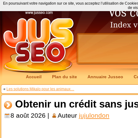
En poursuivant votre navigation sur ce site, vous acceptez l’utilisation de Cookie
de vis
Accueil
Plan du site
Annuaire Jusseo
C
«
Les solutions Mikalo pour les animaux…
Obtenir un crédit sans just
8 août 2026 |
Auteur
jujulondon