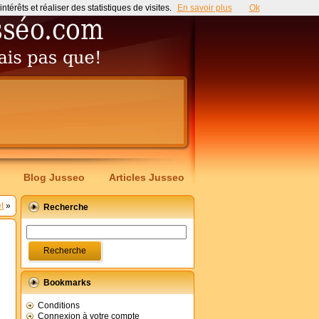
érêts et réaliser des statistiques de visites.
En savoir plus
Ok
Blog Jusseo
Articles Jusseo
t
»
Recherche
Bookmarks
Conditions
Connexion à votre compte