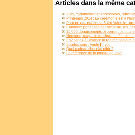
Articles dans la même ca
Auto, cyclomoteur et accessoires, retrouve
Printemps 2014 : La cérémonie est à l’h
Pour ne pas oublier la Saint-Valentin : p
Comment porter ses bas fantaisie, les idées
15 000 déguisements et perruques pour v
Neovapo, magasin de cigarette électroni
Envisagez à l’avance la rentrée scolaire
Spartoo.com : Vente Privée
Quel cadeau chocolat offrir ?
La référence de la montre gousset