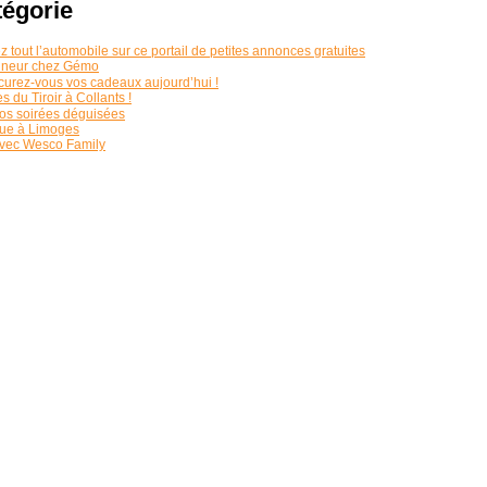
tégorie
z tout l’automobile sur ce portail de petites annonces gratuites
onneur chez Gémo
rocurez-vous vos cadeaux aujourd’hui !
 du Tiroir à Collants !
os soirées déguisées
que à Limoges
 avec Wesco Family