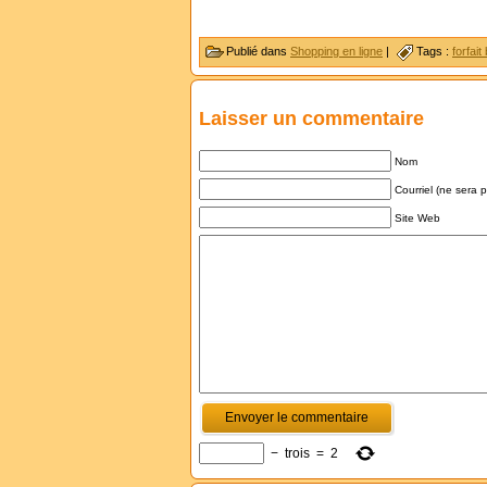
Publié dans
Shopping en ligne
|
Tags :
forfait
Laisser un commentaire
Nom
Courriel (ne sera 
Site Web
−
trois
=
2