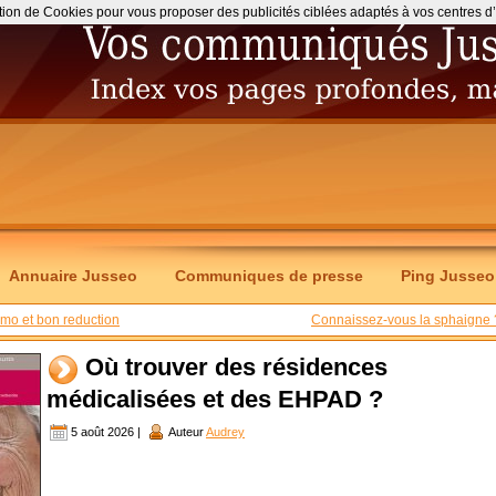
ation de Cookies pour vous proposer des publicités ciblées adaptés à vos centres d’int
Annuaire Jusseo
Communiques de presse
Ping Jusseo
mo et bon reduction
Connaissez-vous la sphaigne 
Où trouver des résidences
médicalisées et des EHPAD ?
5 août 2026 |
Auteur
Audrey