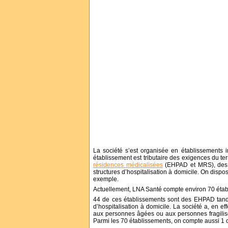
La société s’est organisée en établissements 
établissement est tributaire des exigences du ter
résidences médicalisées
(EHPAD et MRS), des st
structures d’hospitalisation à domicile. On dispo
exemple.
Actuellement, LNA Santé compte environ 70 ét
44 de ces établissements sont des EHPAD tandis
d’hospitalisation à domicile. La société a, en e
aux personnes âgées ou aux personnes fragilisé
Parmi les 70 établissements, on compte aussi 1 cl