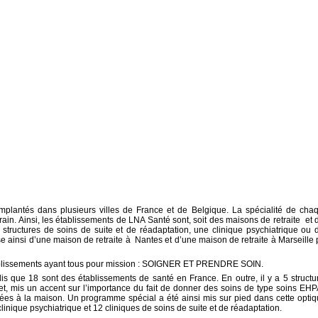
implantés dans plusieurs villes de France et de Belgique. La spécialité de cha
rain. Ainsi, les établissements de LNA Santé sont, soit des maisons de retraite et 
ructures de soins de suite et de réadaptation, une clinique psychiatrique ou 
se ainsi d’une maison de retraite à Nantes et d’une maison de retraite à Marseille 
ablissements ayant tous pour mission : SOIGNER ET PRENDRE SOIN.
 que 18 sont des établissements de santé en France. En outre, il y a 5 structu
ffet, mis un accent sur l’importance du fait de donner des soins de type soins EH
es à la maison. Un programme spécial a été ainsi mis sur pied dans cette optiq
inique psychiatrique et 12 cliniques de soins de suite et de réadaptation.