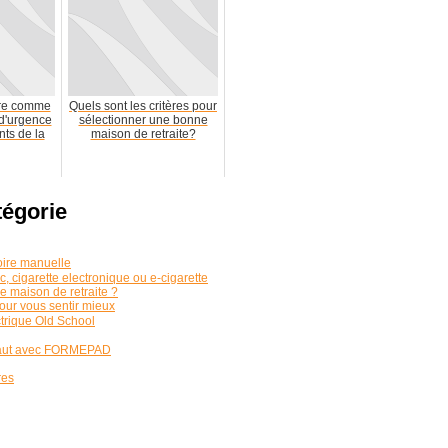
ure comme
Quels sont les critères pour
 d'urgence
sélectionner une bonne
nts de la
maison de retraite?
tégorie
toire manuelle
, cigarette electronique ou e-cigarette
 maison de retraite ?
our vous sentir mieux
ctrique Old School
 haut avec FORMEPAD
res