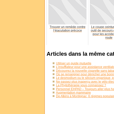
Trouver un remède contre
Le coupe ceint
l’éjaculation précoce
outil de secours
pour les accide
route
Articles dans la même ca
Utiliser un guide mutuelle
L’insufflateur pour une assistance ventila
Découvrez la nouvelle cigarette sans tabac
Où se renseigner pour dénicher une bonne
Le desmodium ou le silicium organique, p
Ne passez plus inaperçu avec le vélo éle
La Phytothérapie vous connaissez ?
Personnel EHPAD – Toujours aller plus
Augmentation mammaire
De Atkins à Montignac, 6 régimes populai