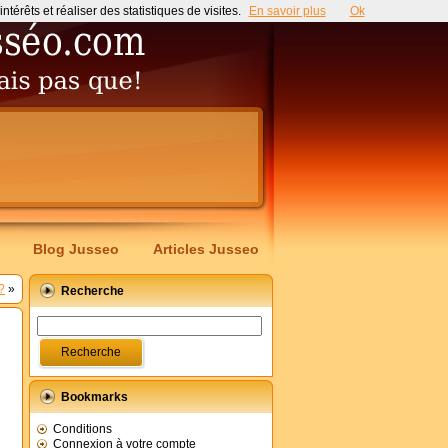
érêts et réaliser des statistiques de visites.
En savoir plus
Ok
Blog Jusseo
Articles Jusseo
?
»
Recherche
Bookmarks
Conditions
Connexion à votre compte