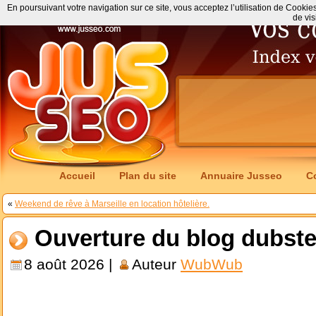
En poursuivant votre navigation sur ce site, vous acceptez l’utilisation de Cookie
de vis
Accueil
Plan du site
Annuaire Jusseo
C
«
Weekend de rêve à Marseille en location hôtelière.
Ouverture du blog dubst
8 août 2026 |
Auteur
WubWub