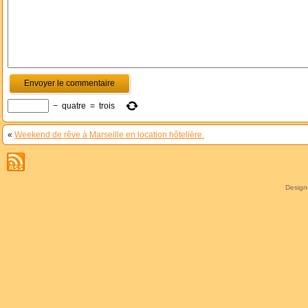
−
quatre
=
trois
«
Weekend de rêve à Marseille en location hôtelière.
Desig