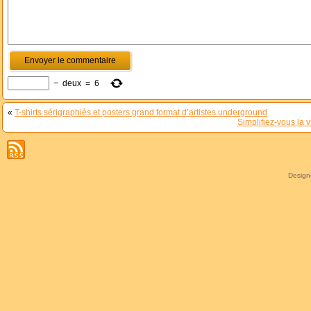
−
deux
=
6
«
T-shirts sérigraphiés et posters grand format d’artistes underground
Simplifiez-vous la
Desig