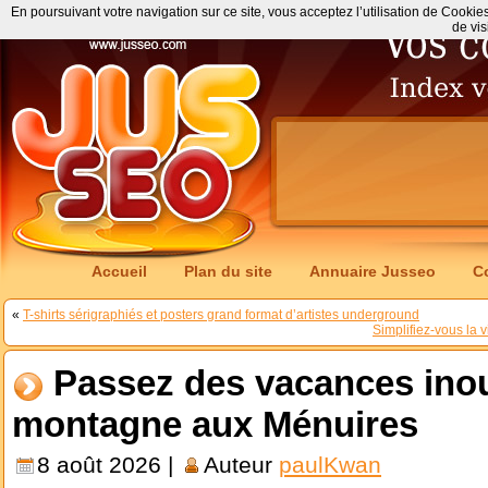
En poursuivant votre navigation sur ce site, vous acceptez l’utilisation de Cookie
de vis
Accueil
Plan du site
Annuaire Jusseo
C
«
T-shirts sérigraphiés et posters grand format d’artistes underground
Simplifiez-vous la
Passez des vacances inou
montagne aux Ménuires
8 août 2026 |
Auteur
paulKwan