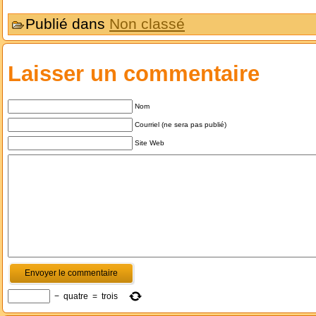
Publié dans
Non classé
Laisser un commentaire
Nom
Courriel (ne sera pas publié)
Site Web
−
quatre
=
trois