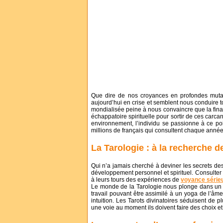
Que dire de nos croyances en profondes muta
aujourd’hui en crise et semblent nous conduire t
mondialisée peine à nous convaincre que la finali
échappatoire spirituelle pour sortir de ces carca
environnement, l’individu se passionne à ce po
millions de français qui consultent chaque année
La Tarologie : à la recherche 
Qui n’a jamais cherché à deviner les secrets de
développement personnel et spirituel. Consulter un
à leurs tours des expériences de
voyance série
Le monde de la Tarologie nous plonge dans un un
travail pouvant être assimilé à un yoga de l’âm
intuition. Les Tarots divinatoires séduisent de 
une voie au moment ils doivent faire des choix e