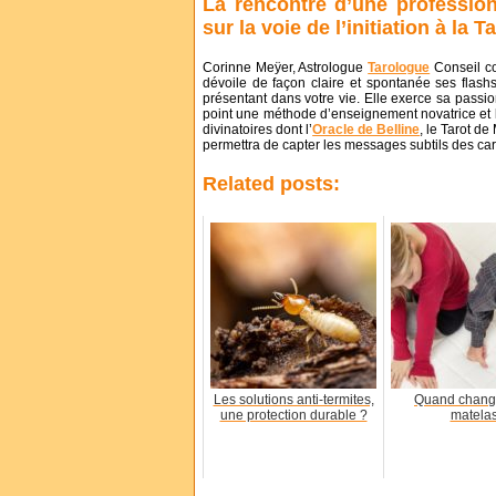
La rencontre d’une profession
sur la voie de l’initiation à la T
Corinne Meÿer, Astrologue
Tarologue
Conseil co
dévoile de façon claire et spontanée ses flas
présentant dans votre vie. Elle exerce sa passio
point une méthode d’enseignement novatrice et l
divinatoires dont l’
Oracle de Belline
, le Tarot d
permettra de capter les messages subtils des cart
Related posts:
Les solutions anti-termites,
Quand chang
une protection durable ?
matela