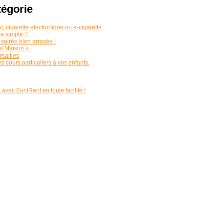
tégorie
, cigarette electronique ou e-cigarette
ge simple ?
soirée bien arrosée !
et Maison ».
rsailles
es cours particuliers à vos enfants.
 avec EurliRent en toute facilité !