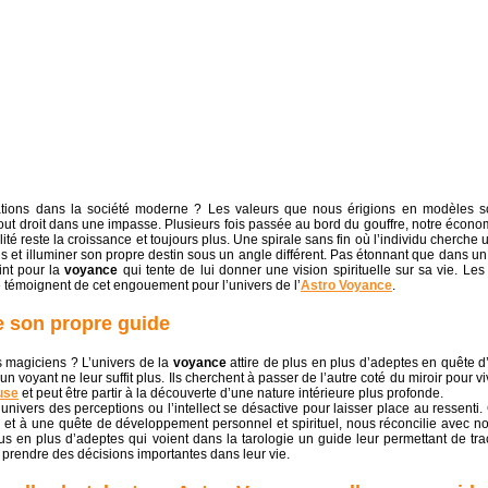
tions dans la société moderne ? Les valeurs que nous érigions en modèles s
out droit dans une impasse. Plusieurs fois passée au bord du gouffre, notre écono
té reste la croissance et toujours plus. Une spirale sans fin où l’individu cherche 
ns et illuminer son propre destin sous un angle différent. Pas étonnant que dans un 
int pour la
voyance
qui tente de lui donner une vision spirituelle sur sa vie. Les
 témoignent de cet engouement pour l’univers de l’
Astro Voyance
.
de son propre guide
s magiciens ? L’univers de la
voyance
attire de plus en plus d’adeptes en quête d
 voyant ne leur suffit plus. Ils cherchent à passer de l’autre coté du miroir pour vi
use
et peut être partir à la découverte d’une nature intérieure plus profonde.
ivers des perceptions ou l’intellect se désactive pour laisser place au ressenti.
e et à une quête de développement personnel et spirituel, nous réconcilie avec no
plus en plus d’adeptes qui voient dans la tarologie un guide leur permettant de tra
t prendre des décisions importantes dans leur vie.