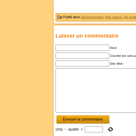
Publié dans
Divertissement
,
Non classé
,
Vie prat
Laisser un commentaire
Nom
Courriel (ne sera 
Site Web
cinq
−
quatre
=