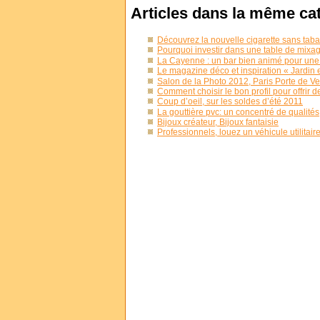
Articles dans la même ca
Découvrez la nouvelle cigarette sans tabac
Pourquoi investir dans une table de mixa
La Cayenne : un bar bien animé pour une 
Le magazine déco et inspiration « Jardin 
Salon de la Photo 2012, Paris Porte de Ve
Comment choisir le bon profil pour offrir d
Coup d’oeil, sur les soldes d’été 2011
La gouttière pvc: un concentré de qualités
Bijoux créateur, Bijoux fantaisie
Professionnels, louez un véhicule utilitaire