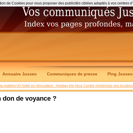
ation de Cookies pour vous proposer des publicités ciblées adaptés à vos centres d’int
Annuaire Jusseo
Communiques de presse
Ping Jusseo
 la matière
Un hotel en rénovation : Holiday Inn Nice Centre modernise ses location
n don de voyance ?