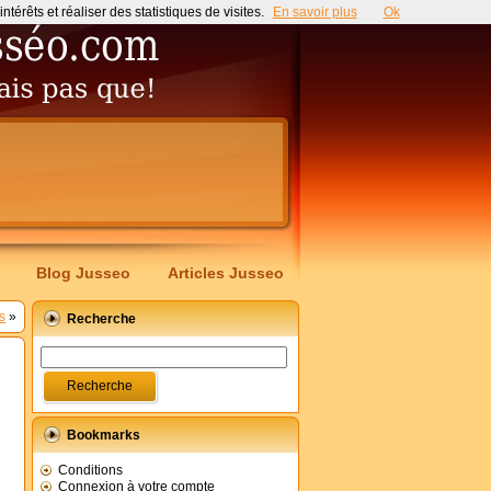
érêts et réaliser des statistiques de visites.
En savoir plus
Ok
Blog Jusseo
Articles Jusseo
s
»
Recherche
Bookmarks
Conditions
Connexion à votre compte