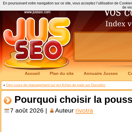
En poursuivant votre navigation sur ce site, vous acceptez l’utilisation de Cookie
de vis
Accueil
Plan du site
Annuaire Jusseo
C
«
Des cours de management sur les fiches de paie sur Dacodoc
Pourquoi choisir la pouss
7 août 2026 |
Auteur
rivotra