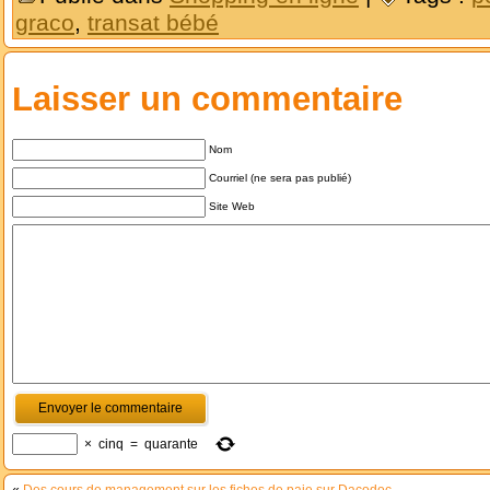
graco
,
transat bébé
Laisser un commentaire
Nom
Courriel (ne sera pas publié)
Site Web
×
cinq
=
quarante
«
Des cours de management sur les fiches de paie sur Dacodoc