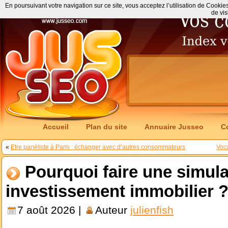
En poursuivant votre navigation sur ce site, vous acceptez l’utilisation de Cookie
de vis
Accueil
Plan du site
Annuaire Jusseo
C
«
Etre panéliste à Paris : échanger avec d’autres consommateurs
Voca
Pourquoi faire une simula
investissement immobilier 
7 août 2026 |
Auteur
julienfish