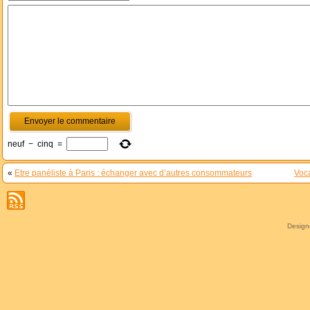
neuf
−
cinq
=
«
Etre panéliste à Paris : échanger avec d’autres consommateurs
Voca
Desig