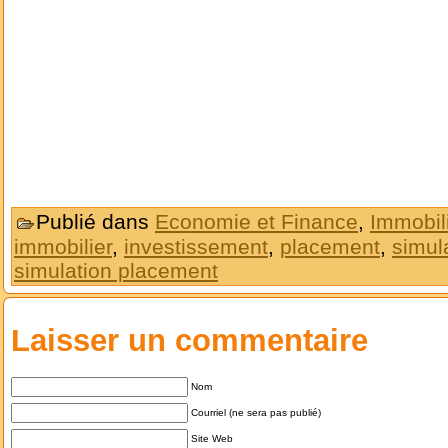
Publié dans
Economie et Finance
,
Immobil
immobilier
,
investissement
,
placement
,
simul
simulation placement
Laisser un commentaire
Nom
Courriel (ne sera pas publié)
Site Web