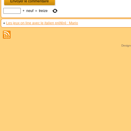
+
neuf
=
treize
«
Les jeux on line avec le italien préféré : Mario
Desig