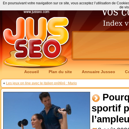
En poursuivant votre navigation sur ce site, vous acceptez l’utilisation de Cookie
de vis
Accueil
Plan du site
Annuaire Jusseo
C
«
Les jeux on line avec le italien préféré : Mario
Pourq
sportif 
l’ampleu