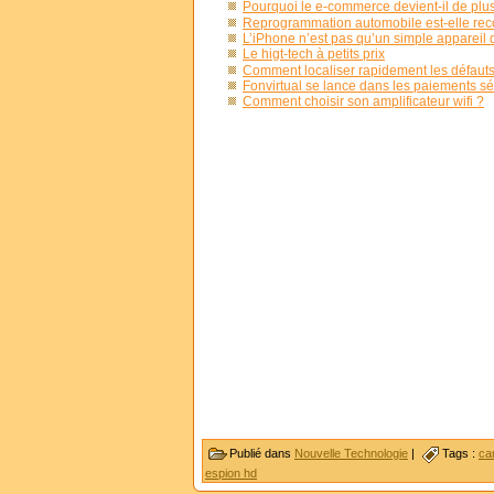
Pourquoi le e-commerce devient-il de plu
Reprogrammation automobile est-elle r
L’iPhone n’est pas qu’un simple appareil
Le higt-tech à petits prix
Comment localiser rapidement les défauts 
Fonvirtual se lance dans les paiements s
Comment choisir son amplificateur wifi ?
Publié dans
Nouvelle Technologie
|
Tags :
ca
espion hd