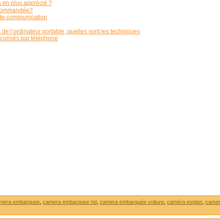
s en plus apprécié ?
ecommandée?
 de communication
de l’ordinateur portable, quelles sont les techniques
écurisés par téléphone
mera embarquee
,
camera embarquee hd
,
camera embarquée voiture
,
caméra espion
,
came