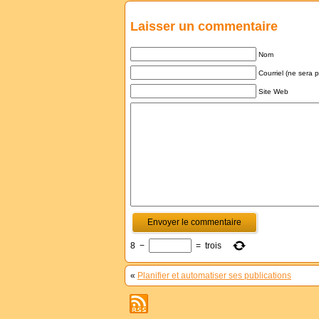
Laisser un commentaire
Nom
Courriel (ne sera 
Site Web
8
−
=
trois
«
Planifier et automatiser ses publications