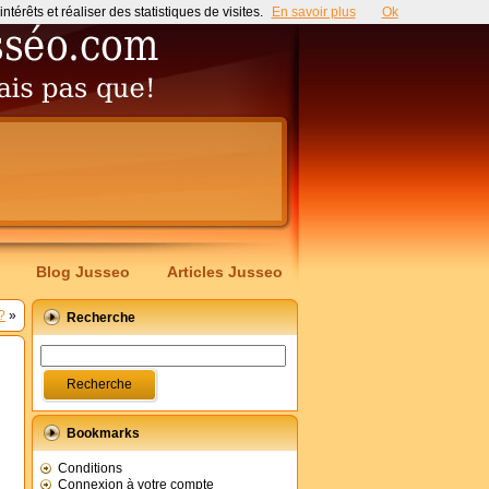
érêts et réaliser des statistiques de visites.
En savoir plus
Ok
Blog Jusseo
Articles Jusseo
?
»
Recherche
Bookmarks
Conditions
Connexion à votre compte