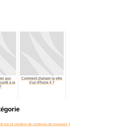
ier aux
Comment changer la vitre
urité à la
d’un iPhone 4 ?
?
tégorie
b par la création de contenus de marques ?