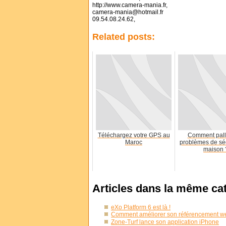
http://www.camera-mania.fr,
camera-mania@hotmail.fr
09.54.08.24.62,
Related posts:
Téléchargez votre GPS au
Comment pall
Maroc
problèmes de séc
maison 
Articles dans la même ca
eXo Platform 6 est là !
Comment améliorer son référencement we
Zone-Turf lance son application iPhone