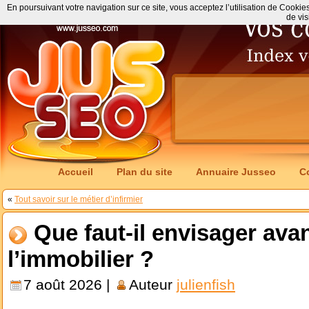
En poursuivant votre navigation sur ce site, vous acceptez l’utilisation de Cookie
de vis
Accueil
Plan du site
Annuaire Jusseo
C
«
Tout savoir sur le métier d’infirmier
Que faut-il envisager avan
l’immobilier ?
7 août 2026 |
Auteur
julienfish