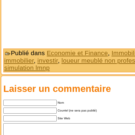
Publié dans
Economie et Finance
,
Immobil
immobilier
,
investir
,
loueur meublé non profes
simulation lmnp
Laisser un commentaire
Nom
Courriel (ne sera pas publié)
Site Web