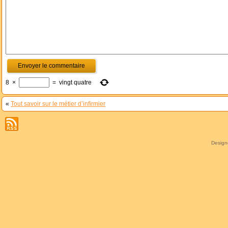
8
×
=
vingt quatre
«
Tout savoir sur le métier d’infirmier
Desig