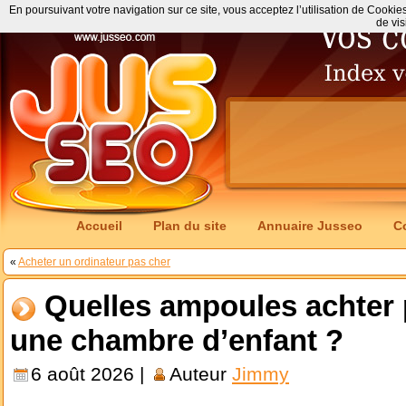
En poursuivant votre navigation sur ce site, vous acceptez l’utilisation de Cookie
de vis
Accueil
Plan du site
Annuaire Jusseo
C
«
Acheter un ordinateur pas cher
Quelles ampoules achter p
une chambre d’enfant ?
6 août 2026 |
Auteur
Jimmy