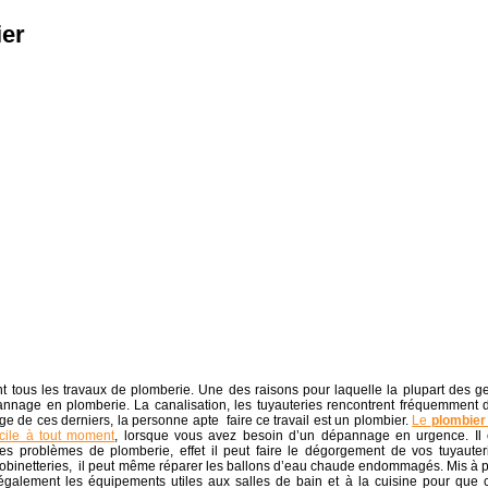
ier
nt tous les travaux de plomberie. Une des raisons pour laquelle la plupart des g
épannage en plomberie. La canalisation, les tuyauteries rencontrent fréquemment 
e de ces derniers, la personne apte faire ce travail est un plombier.
Le
plombier
cile à tout moment
, lorsque vous avez besoin d’un dépannage en urgence. Il 
les problèmes de plomberie, effet il peut faire le dégorgement de vos tuyauter
 robinetteries, il peut même réparer les ballons d’eau chaude endommagés. Mis à p
e également les équipements utiles aux salles de bain et à la cuisine pour que 