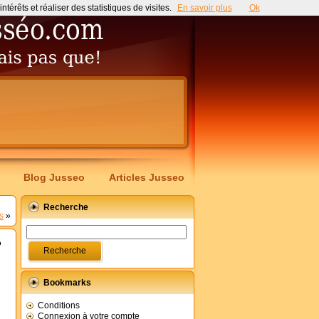
érêts et réaliser des statistiques de visites.
En savoir plus
Ok
Blog Jusseo
Articles Jusseo
Recherche
s
»
?
Bookmarks
Conditions
Connexion à votre compte