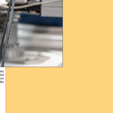
des
oit
ion
ils