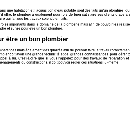
dans une habitation et l’acquisition d’eau potable sont des faits qu’un
plombier du
’il offre, le plombier a également pour rôle de bien satisfaire ses clients grâce à 
re qui fait que les travaux soient bien faits.
t rôles importants dans le domaine de la plomberie mais afin de pouvoir les réaliser,
ndre et suivre pour être un bon plombier.
our être un bon plombier
ompétences mais également des qualités afin de pouvoir faire le travail correctement
 plombier doit avoir une grande technicité et de grandes connaissances pour gérer t
appel à lui. C’est-à-dire que si vous l’appelez pour des travaux de réparation et
nagements ou constructions, il doit pouvoir régler ces situations lui-même.