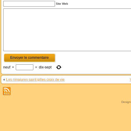
Site Web
neuf
+
=
dix-sept
«
Les rimajures saint gilles croix de vie
Desig