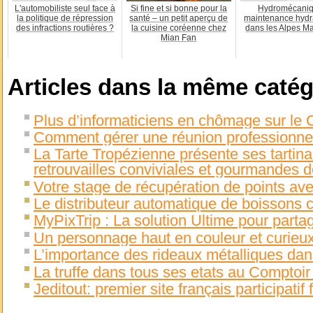
L'automobiliste seul face à
Si fine et si bonne pour la
Hydromécaniq
la politique de répression
santé – un petit aperçu de
maintenance hydr
des infractions routières ?
la cuisine coréenne chez
dans les Alpes Ma
Mian Fan
Articles dans la même catég
Plus d’informaticiens en chômage sur le 
Comment gérer une réunion professionnel
La Tarte Tropézienne présente ses tartina
retrouvailles conviviales et gourmandes d
Votre stage de récupération de points av
Le distributeur automatique de boissons
MyPixTrip : La solution Ultime pour parta
Un personnage haut en couleur et curieux
L’importance des rideaux métalliques dan
La truffe dans tous ses etats au Comptoi
Jeditout: premier site français participati