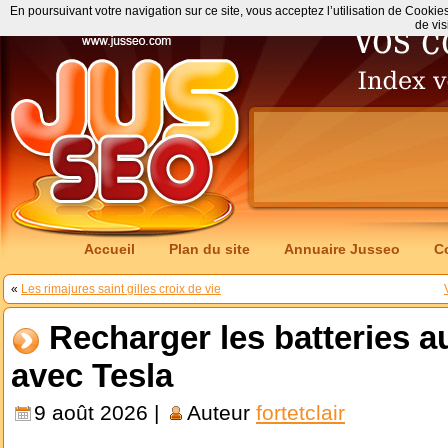
En poursuivant votre navigation sur ce site, vous acceptez l’utilisation de Cookie
de vis
Accueil
Plan du site
Annuaire Jusseo
C
«
Les rimajures saint gilles croix de vie
Recharger les batteries 
avec Tesla
9 août 2026 |
Auteur
fortetclair