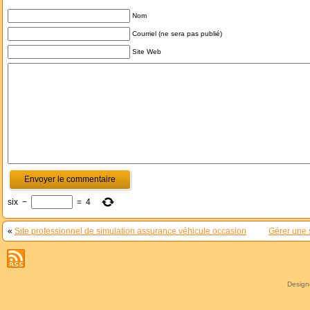
Nom
Courriel (ne sera pas publié)
Site Web
six
−
=
4
«
Site professionnel de simulation assurance véhicule occasion
Gérer une s
Desig