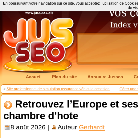
En poursuivant votre navigation sur ce site, vous acceptez l’utilisation de Cookie
de vis
Accueil
Plan du site
Annuaire Jusseo
C
«
Site professionnel de simulation assurance véhicule occasion
Gérer une s
Retrouvez l’Europe et s
chambre d’hote
8 août 2026 |
Auteur
Gerhardt