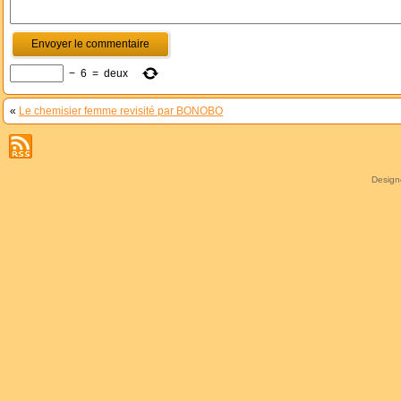
−
6
=
deux
«
Le chemisier femme revisité par BONOBO
Desig