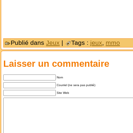
Publié dans
Jeux
|
Tags :
jeux
,
mmo
Laisser un commentaire
Nom
Courriel (ne sera pas publié)
Site Web