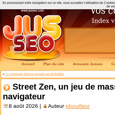
En poursuivant votre navigation sur ce site, vous acceptez l’utilisation de Cookie
de vis
Accueil
Plan du site
Annuaire Jusseo
C
«
Le chemisier femme revisité par BONOBO
Street Zen, un jeu de ma
navigateur
8 août 2026 |
Auteur
ebouilleur