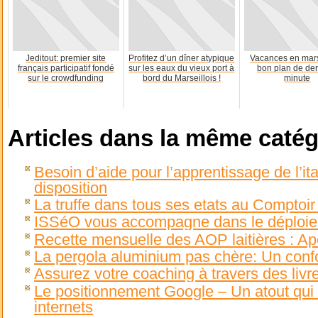
Jeditout: premier site
Profitez d’un dîner atypique
Vacances en mar
français participatif fondé
sur les eaux du vieux port à
bon plan de der
sur le crowdfunding
bord du Marseillois !
minute
Articles dans la même catég
Besoin d’aide pour l’apprentissage de l’it
disposition
La truffe dans tous ses etats au Comptoi
ISSéO vous accompagne dans le déploiem
Recette mensuelle des AOP laitières : Apé
La pergola aluminium pas chère: Un conf
Assurez votre coaching à travers des livr
Le positionnement Google – Un atout qui 
internets