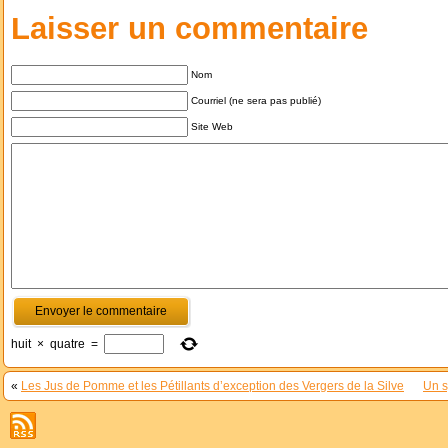
Laisser un commentaire
Nom
Courriel (ne sera pas publié)
Site Web
huit
×
quatre
=
«
Les Jus de Pomme et les Pétillants d’exception des Vergers de la Silve
Un s