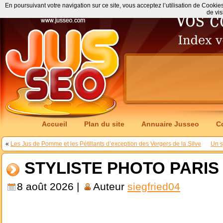
En poursuivant votre navigation sur ce site, vous acceptez l’utilisation de Cookie
de vis
Accueil
Plan du site
Annuaire Jusseo
C
«
Les Jus de Pomme et les Pétillants d’exception des Vergers de la Silve
Un s
STYLISTE PHOTO PARIS 
8 août 2026 |
Auteur
siegfried04