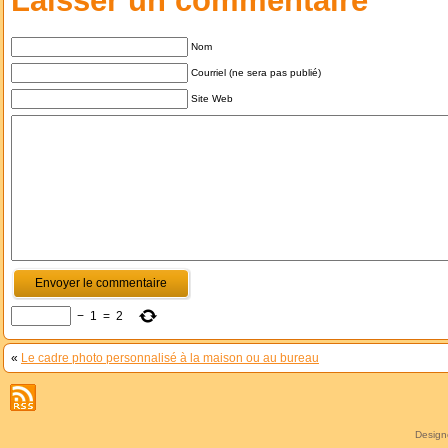
Laisser un commentaire
Nom
Courriel (ne sera pas publié)
Site Web
−
1
=
2
«
Le cadre photo personnalisé à la maison ou au bureau
Desig