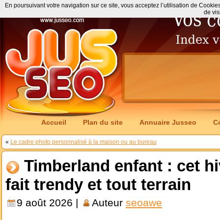
En poursuivant votre navigation sur ce site, vous acceptez l’utilisation de Cookie
de vis
Accueil
Plan du site
Annuaire Jusseo
C
«
Le cadre photo personnalisé à la maison ou au bureau
Timberland enfant : cet hiv
fait trendy et tout terrain
9 août 2026 |
Auteur
seoawe