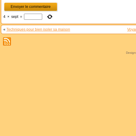
4
×
sept
=
«
Techniques pour bien isoler sa maison
Voyan
Desig