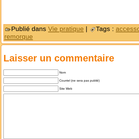
Publié dans
Vie pratique
|
Tags :
accesso
remorque
Laisser un commentaire
Nom
Courriel (ne sera pas publié)
Site Web