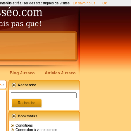
érêts et réaliser des statistiques de visites.
En savoir plus
Ok
Blog Jusseo
Articles Jusseo
x
»
Recherche
Bookmarks
Conditions
Connexion à votre compte