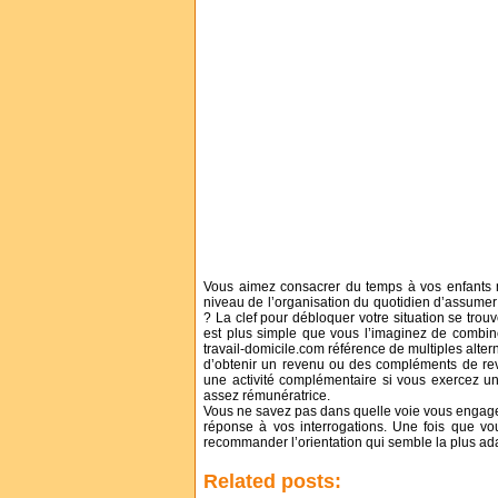
Vous aimez consacrer du temps à vos enfants ma
niveau de l’organisation du quotidien d’assumer 
? La clef pour débloquer votre situation se trou
est plus simple que vous l’imaginez de combine
travail-domicile.com référence de multiples alter
d’obtenir un revenu ou des compléments de reven
une activité complémentaire si vous exercez u
assez rémunératrice.
Vous ne savez pas dans quelle voie vous engager
réponse à vos interrogations. Une fois que vo
recommander l’orientation qui semble la plus ad
Related posts: