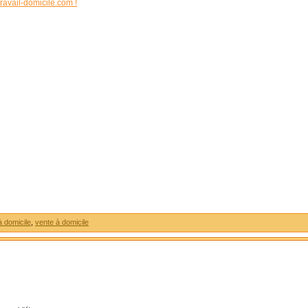
ravail-domicile.com !
 à domicile
,
vente à domicile