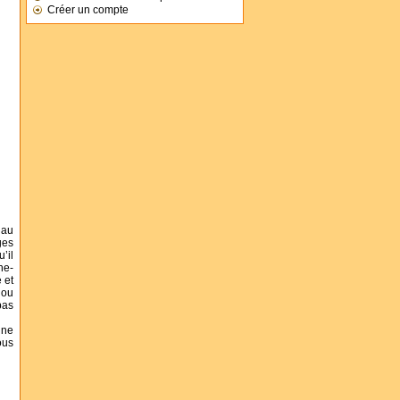
Créer un compte
 au
ges
’il
he-
 et
 ou
pas
une
ous