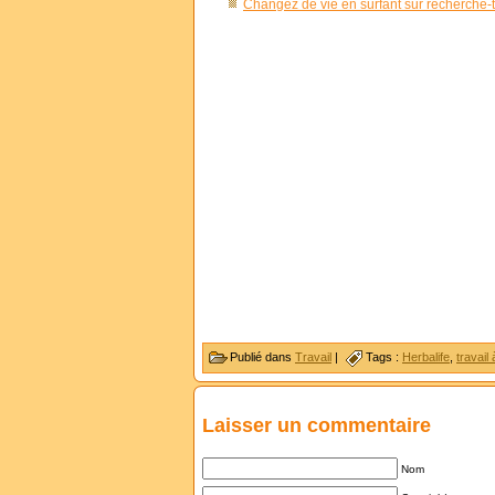
Changez de vie en surfant sur recherche-t
Publié dans
Travail
|
Tags :
Herbalife
,
travail
Laisser un commentaire
Nom