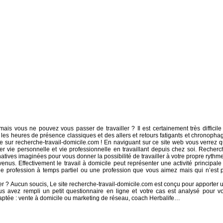
is vous ne pouvez vous passer de travailler ? Il est certainement très difficile
les heures de présence classiques et des allers et retours fatigants et chronopha
ve sur recherche-travail-domicile.com ! En naviguant sur ce site web vous verrez qu
r vie personnelle et vie professionnelle en travaillant depuis chez soi. Recherc
natives imaginées pour vous donner la possibilité de travailler à votre propre rythme
us. Effectivement le travail à domicile peut représenter une activité principale
ne profession à temps partiel ou une profession que vous aimez mais qui n’est 
 ? Aucun soucis, Le site recherche-travail-domicile.com est conçu pour apporter 
us avez rempli un petit questionnaire en ligne et votre cas est analysé pour v
aptée : vente à domicile ou marketing de réseau, coach Herbalife…