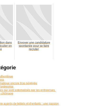
ation dans
Envoyer une candidature
culier en
spontanée pour se faire
ne
recruter
tégorie
authentique
ress
matique encore trop négligée
’entreprise
es qui sont externalisés par les entreprises.
le chômage
ture auprès de bébés et d’enfants : une passion