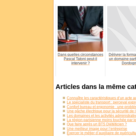
Dans quelles circonstances
Délivrer la form
Pascal Tatoni peut-il
un domaine parti
intervenir ?
Dordog
Articles dans la même ca
Connaître les caractéristiques d’un acte 
Le spécialiste du transport : perceval exp
Confort bureau et ergonomie : une problé
Une gâche électrique pour la sécurité de l
Les domaines et les activités administrativ
La région parisienne moins touchée par 
Que faire après un BTS Diététicien ?
Une meilleur image pour l’entreprise
Exercer le métier d’auxiliaire de puéricul