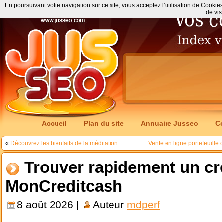
En poursuivant votre navigation sur ce site, vous acceptez l’utilisation de Cookie
de vis
Accueil
Plan du site
Annuaire Jusseo
C
«
Découvrez les bienfaits de la méditation
Vente en ligne portefeuill
Trouver rapidement un cr
MonCreditcash
8 août 2026 |
Auteur
mdperf