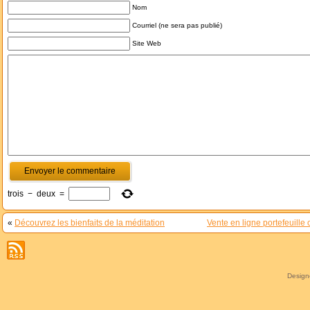
Nom
Courriel (ne sera pas publié)
Site Web
trois
−
deux
=
«
Découvrez les bienfaits de la méditation
Vente en ligne portefeuill
Desig