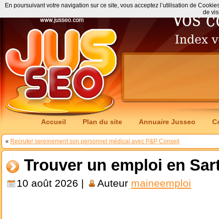
En poursuivant votre navigation sur ce site, vous acceptez l’utilisation de Cookie
de vis
Accueil
Plan du site
Annuaire Jusseo
C
«
Recruter sereinement son personnel médical avec P&P Conseil
Trouver un emploi en Sar
10 août 2026 |
Auteur
maineemploi