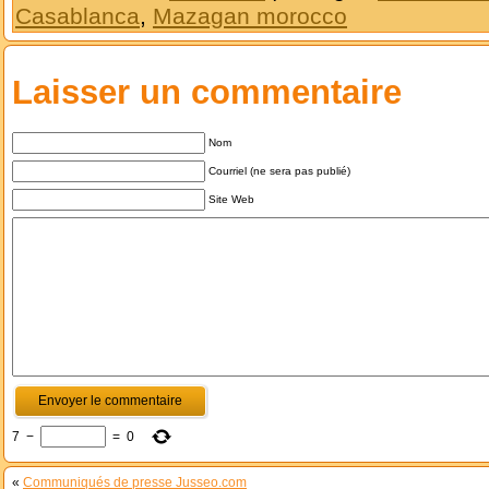
Casablanca
,
Mazagan morocco
Laisser un commentaire
Nom
Courriel (ne sera pas publié)
Site Web
7
−
=
0
«
Communiqués de presse Jusseo.com