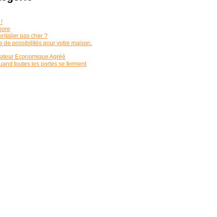
!
hore
ontalier pas cher ?
 de possibilités pour votre maison.
érateur Economique Agréé
uand toutes les portes se ferment