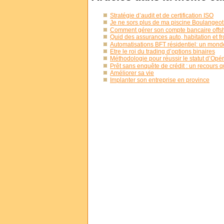
Stratégie d’audit et de certification ISO
Je ne sors plus de ma piscine Boulangeot 
Comment gérer son compte bancaire offs
Quid des assurances auto, habitation et fr
Automatisations BFT résidentiel: un monde
Etre le roi du trading d’options binaires
Méthodologie pour réussir le statut d’Op
Prêt sans enquête de crédit : un recours q
Améliorer sa vie
Implanter son entreprise en province