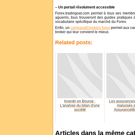
– Un portail résolument accessible
Forex.tradingsat.com permet à tous ses membre
aguerris, tous trouveront des guides pratiques
vocabulaire spécifique du marché du Forex.
Enfin, un
comparatif brokers forex
permet aux camb
broker qui leur convient le mieux.
Related posts:
Investir en Bourse :
Les assurances
L'analyse du bilan d'une
malussés 
société
AssuranceMa
Articles dans la même ca