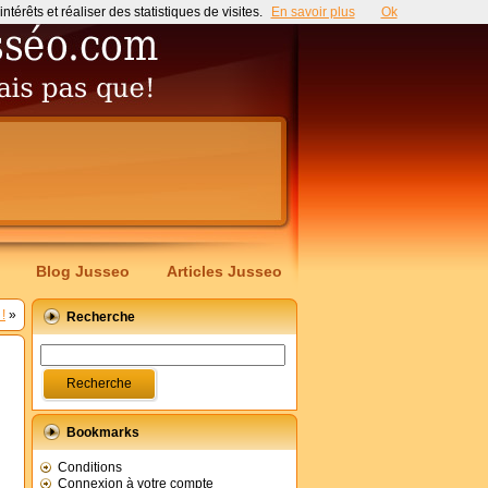
érêts et réaliser des statistiques de visites.
En savoir plus
Ok
Blog Jusseo
Articles Jusseo
!
»
Recherche
Bookmarks
Conditions
Connexion à votre compte