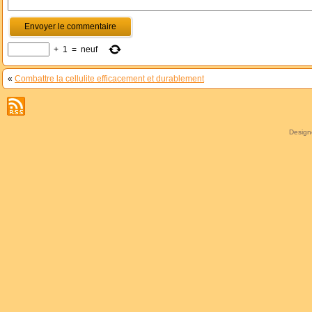
+
1
=
neuf
«
Combattre la cellulite efficacement et durablement
Desig