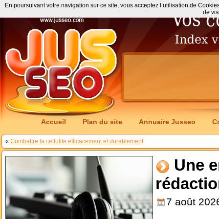
En poursuivant votre navigation sur ce site, vous acceptez l’utilisation de Cookie
de vis
Accueil
Plan du site
Annuaire Jusseo
C
«
Combattre la cellulite efficacement et durablement
Une e
rédactio
7 août 202