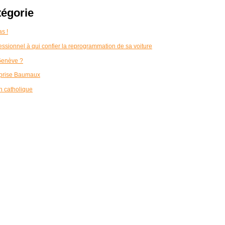
tégorie
as !
ofessionnel à qui confier la reprogrammation de sa voiture
Genève ?
reprise Baumaux
n catholique