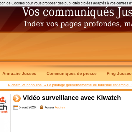
ation de Cookies pour vous proposer des publicités ciblées adaptés à vos centres d’int
Annuaire Jusseo
Communiques de presse
Ping Jusseo
Richard Vainopoulos : « Le pilotage gouvernemental du tourisme est ambigu 
Vidéo surveillance avec Kiwatch
5 août 2026 |
Auteur
Audrey