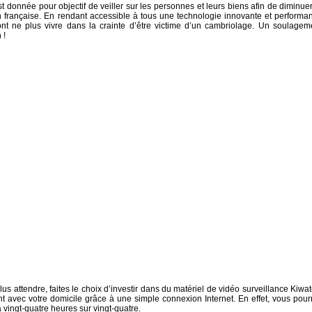
t donnée pour objectif de veiller sur les personnes et leurs biens afin de diminuer
on française. En rendant accessible à tous une technologie innovante et performan
rront ne plus vivre dans la crainte d’être victime d’un cambriolage. Un soulagem
 !
s attendre, faites le choix d’investir dans du matériel de vidéo surveillance Kiwat
nt avec votre domicile grâce à une simple connexion Internet. En effet, vous pour
a vingt-quatre heures sur vingt-quatre.