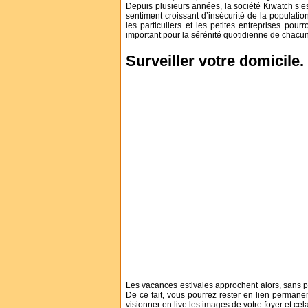
Depuis plusieurs années, la société Kiwatch s’es
sentiment croissant d’insécurité de la populati
les particuliers et les petites entreprises pou
important pour la sérénité quotidienne de chacun
Surveiller votre domicile.
Les vacances estivales approchent alors, sans plu
De ce fait, vous pourrez rester en lien permane
visionner en live les images de votre foyer et cel