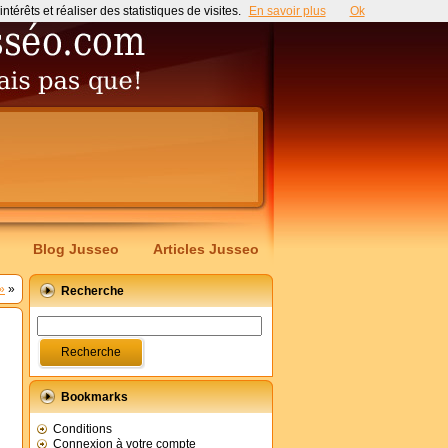
érêts et réaliser des statistiques de visites.
En savoir plus
Ok
Blog Jusseo
Articles Jusseo
»
»
Recherche
Bookmarks
Conditions
Connexion à votre compte