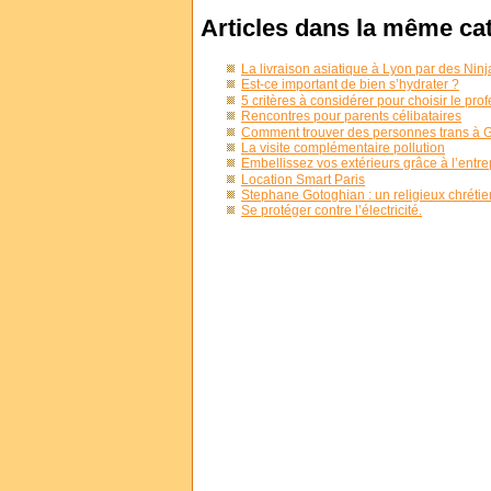
Articles dans la même ca
La livraison asiatique à Lyon par des Ninj
Est-ce important de bien s’hydrater ?
5 critères à considérer pour choisir le pr
Rencontres pour parents célibataires
Comment trouver des personnes trans à 
La visite complémentaire pollution
Embellissez vos extérieurs grâce à l’ent
Location Smart Paris
Stephane Gotoghian : un religieux chrétie
Se protéger contre l’électricité.