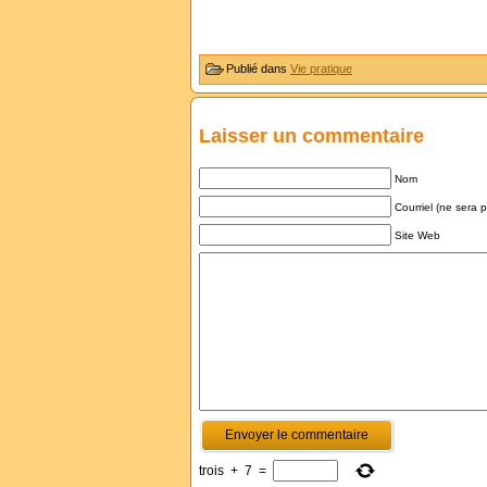
Publié dans
Vie pratique
Laisser un commentaire
Nom
Courriel (ne sera 
Site Web
trois
+
7
=