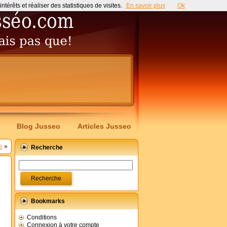
érêts et réaliser des statistiques de visites.
En savoir plus
Ok
Blog Jusseo
Articles Jusseo
e
»
Recherche
Bookmarks
Conditions
Connexion à votre compte