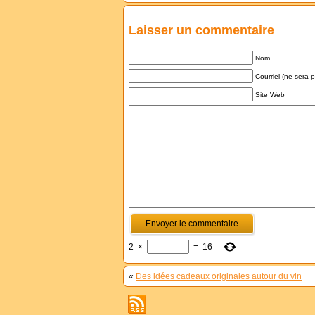
Laisser un commentaire
Nom
Courriel (ne sera 
Site Web
2
×
=
16
«
Des idées cadeaux originales autour du vin