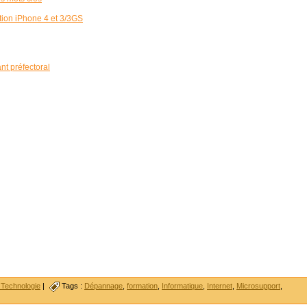
ation iPhone 4 et 3/3GS
nt préfectoral
 Technologie
|
Tags :
Dépannage
,
formation
,
Informatique
,
Internet
,
Microsupport
,