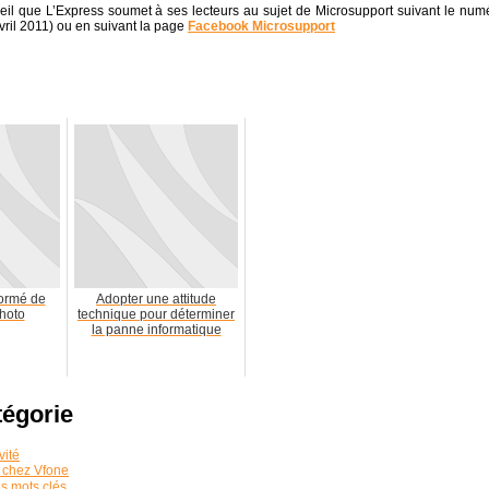
nseil que L’Express soumet à ses lecteurs au sujet de Microsupport suivant le num
ril 2011) ou en suivant la page
Facebook Microsupport
formé de
Adopter une attitude
photo
technique pour déterminer
la panne informatique
tégorie
vité
 chez Vfone
es mots clés