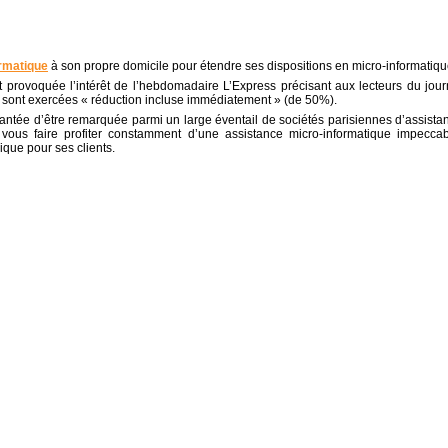
ormatique
à son propre domicile pour étendre ses dispositions en micro-informatiqu
provoquée l’intérêt de l’hebdomadaire L’Express précisant aux lecteurs du jour
t sont exercées « réduction incluse immédiatement » (de 50%).
antée d’être remarquée parmi un large éventail de sociétés parisiennes d’assista
vous faire profiter constamment d’une assistance micro-informatique impeccab
que pour ses clients.