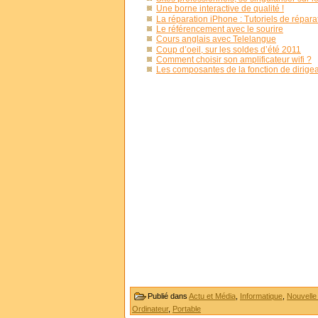
Une borne interactive de qualité !
La réparation iPhone : Tutoriels de répar
Le référencement avec le sourire
Cours anglais avec Telelangue
Coup d’oeil, sur les soldes d’été 2011
Comment choisir son amplificateur wifi ?
Les composantes de la fonction de dirigea
Publié dans
Actu et Média
,
Informatique
,
Nouvelle
Ordinateur
,
Portable