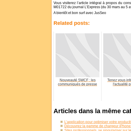
Vous visiterez l’article intégral à propos du co
M01722 du journal L’Express (du 30 mars au 5 av
A bientôt et bon surf avec JusSeo
Related posts:
Nouveauté SWCF : les
Tenez vous in
communiqués de presse
l'actualité 
Articles dans la même ca
L’application pour optimiser votre producti
Découvrez la gamme de chargeur iPhone
Sites professionnels, se singulariser sur l