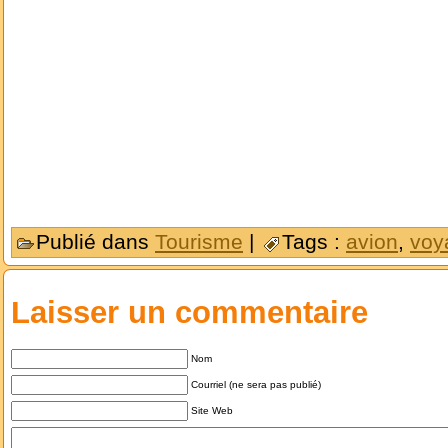
Publié dans
Tourisme
|
Tags :
avion
,
voy
Laisser un commentaire
Nom
Courriel (ne sera pas publié)
Site Web