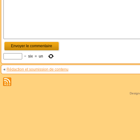
−
six
=
un
«
Rédaction et soumission de contenu
Desig