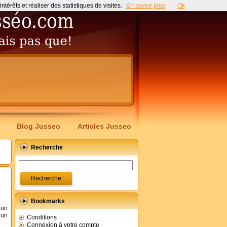
érêts et réaliser des statistiques de visites.
En savoir plus
Ok
Blog Jusseo
Articles Jusseo
Recherche
Bookmarks
 un
 un
Conditions
Connexion à votre compte