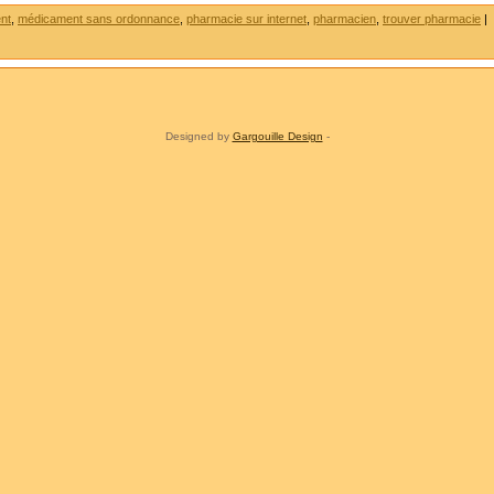
nt
,
médicament sans ordonnance
,
pharmacie sur internet
,
pharmacien
,
trouver pharmacie
|
Designed by
Gargouille Design
-