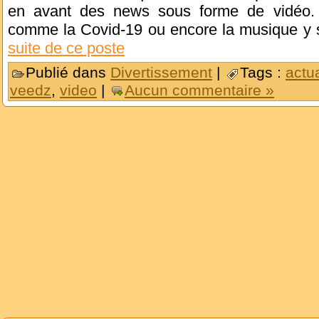
en avant des news sous forme de vidéo.
comme la Covid-19 ou encore la musique y so
suite de ce poste
Publié dans
Divertissement
|
Tags :
actua
veedz
,
video
|
Aucun commentaire »