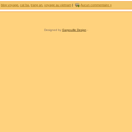
,
blog voyage
,
cat ba
,
trang an
,
voyage au vietnam
|
Aucun commentaire »
Designed by
Gargouille Design
-