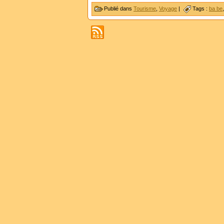
Publié dans
Tourisme
,
Voyage
|
Tags :
ba be