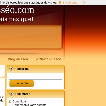
érêts et réaliser des statistiques de visites.
En savoir plus
Ok
Blog Jusseo
Articles Jusseo
Recherche
Bookmarks
est
rde
Conditions
Connexion à votre compte