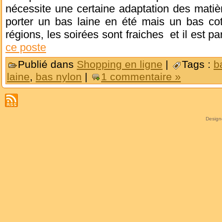
nécessite une certaine adaptation des matièr
porter un bas laine en été mais un bas co
régions, les soirées sont fraiches et il est pa
ce poste
Publié dans
Shopping en ligne
|
Tags :
b
laine
,
bas nylon
|
1 commentaire »
Desig