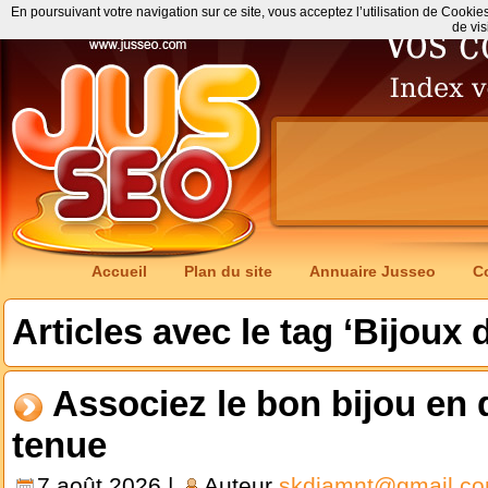
En poursuivant votre navigation sur ce site, vous acceptez l’utilisation de Cookie
de vis
Accueil
Plan du site
Annuaire Jusseo
C
Articles avec le tag ‘Bijoux 
Associez le bon bijou en 
tenue
7 août 2026 |
Auteur
skdiamnt@gmail.c