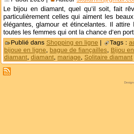
Le bijou en diamant, quel qu’il soit, fait r
particulièrement celles qui aiment les beaux 
élégantes, glamour et étincelantes. Il attire 
toutes les femmes qui ont la chance d’en por
Publié dans
Shopping en ligne
|
Tags :
a
bijoue en ligne
,
bague de fiançailles
,
Bijou e
diamant
,
diamant
,
mariage
,
Solitaire diamant
Desig