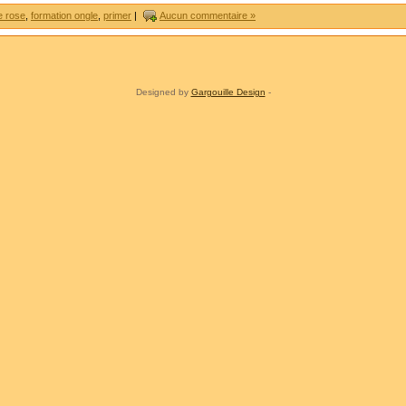
e rose
,
formation ongle
,
primer
|
Aucun commentaire »
Designed by
Gargouille Design
-