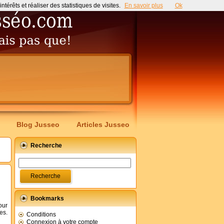
érêts et réaliser des statistiques de visites.
En savoir plus
Ok
Blog Jusseo
Articles Jusseo
Recherche
Bookmarks
our
es.
Conditions
Connexion à votre compte