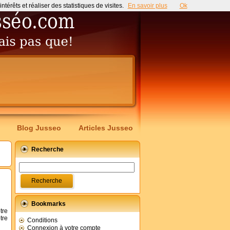
érêts et réaliser des statistiques de visites.
En savoir plus
Ok
Blog Jusseo
Articles Jusseo
Recherche
Bookmarks
tre
tre
Conditions
Connexion à votre compte