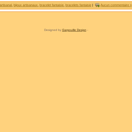
artisanal
,
bijoux artisanaux
,
bracelet fantaisie
,
bracelets fantaisie
|
Aucun commentaire »
Designed by
Gargouille Design
-