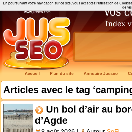
En poursuivant votre navigation sur ce site, vous acceptez l’utilisation de Cookie
de vis
Accueil
Plan du site
Annuaire Jusseo
C
Articles avec le tag ‘campin
Un bol d’air au bo
d’Agde
8 août 2026 |
Auteur
SeFi