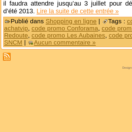
il faudra attendre jusqu’au 3 juillet pour dé
d’été 2013.
Lire la suite de cette entrée »
Publié dans
Shopping en ligne
|
Tags :
c
achatvip
,
code promo Conforama
,
code prom
Redoute
,
code promo Les Aubaines
,
code pr
SNCM
|
Aucun commentaire »
Desig