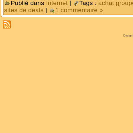
Publié dans
Internet
|
Tags :
achat group
sites de deals
|
1 commentaire »
Desig