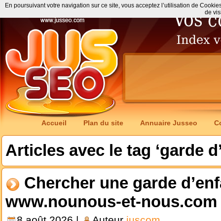
En poursuivant votre navigation sur ce site, vous acceptez l’utilisation de Cookie
de vis
Accueil
Plan du site
Annuaire Jusseo
C
Articles avec le tag ‘garde d
Chercher une garde d’enf
www.nounous-et-nous.com
8 août 2026 |
Auteur
juscom