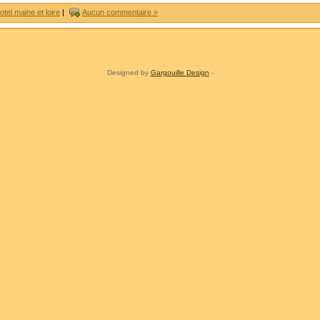
otel maine et loire
|
Aucun commentaire »
Designed by
Gargouille Design
-