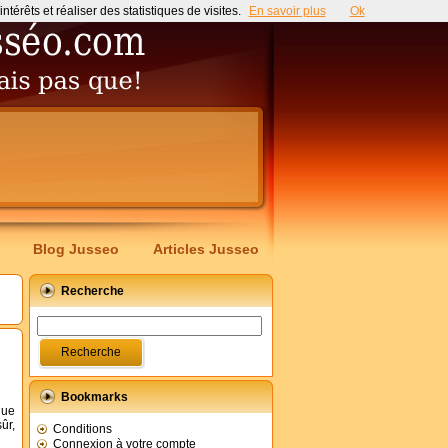
érêts et réaliser des statistiques de visites.
En savoir plus
Ok
Blog Jusseo
Articles Jusseo
Recherche
Bookmarks
que
ûr,
Conditions
Connexion à votre compte