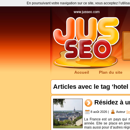
En poursuivant votre navigation sur ce site, vous acceptez l’utilis
Accueil
Plan du site
Articles avec le tag ‘hotel
Résidez à u
8 août 2026 |
Auteur
Se
La France est un pays qui ma
année. Elle se place en prem
mais aussi pour d’autres rég