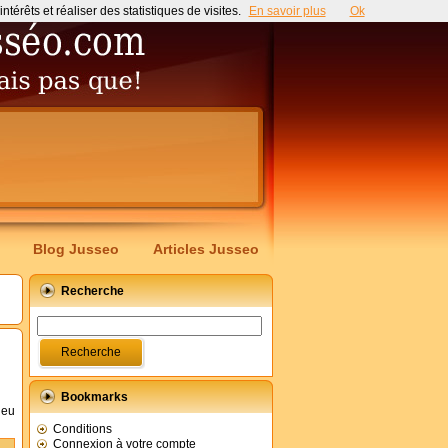
érêts et réaliser des statistiques de visites.
En savoir plus
Ok
Blog Jusseo
Articles Jusseo
Recherche
Bookmarks
ieu
Conditions
Connexion à votre compte