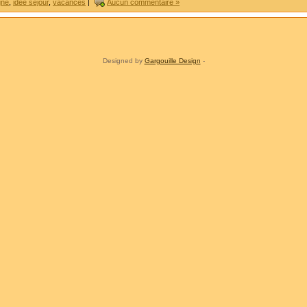
gne
,
idée séjour
,
vacances
|
Aucun commentaire »
Designed by
Gargouille Design
-