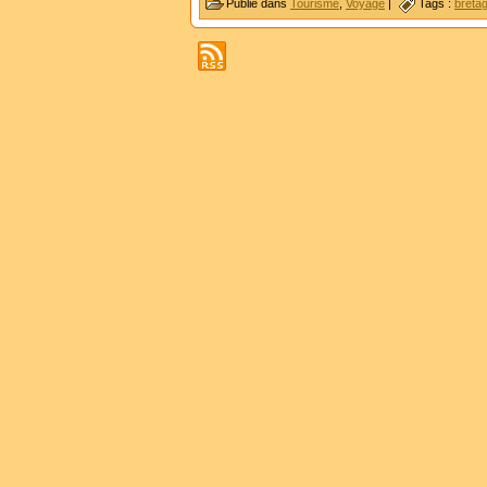
Publié dans
Tourisme
,
Voyage
|
Tags :
breta