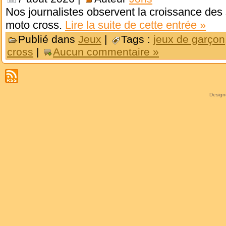
Nos journalistes observent la croissance des 
moto cross.
Lire la suite de cette entrée »
Publié dans
Jeux
|
Tags :
jeux de garçon
cross
|
Aucun commentaire »
Desig