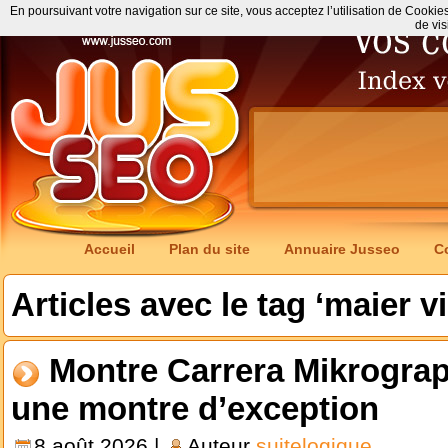
En poursuivant votre navigation sur ce site, vous acceptez l’utilisation de Cookie
de vis
Accueil
Plan du site
Annuaire Jusseo
C
Articles avec le tag ‘maier v
Montre Carrera Mikrogra
une montre d’exception
8 août 2026 |
Auteur
suitelogique