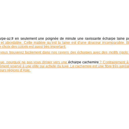
arpe-az.fr en seulement une poignée de minute une ravissante écharpe laine p
e et abordable. Cette matière qu’est la laine est d’une douceur incomparable. B
e choix des coloris est aussi très important.
e, vous trouverez facilement dans nos rayons des écharpes avec des motifs rigolo
que, pourquoi ne pas vous diriger vers une
écharpe cachemire
? Contrairement à
ément reservé à une elite qui achete du luxe. Le cachemire est une fibre très agréa
ieurs régions d’Asie.