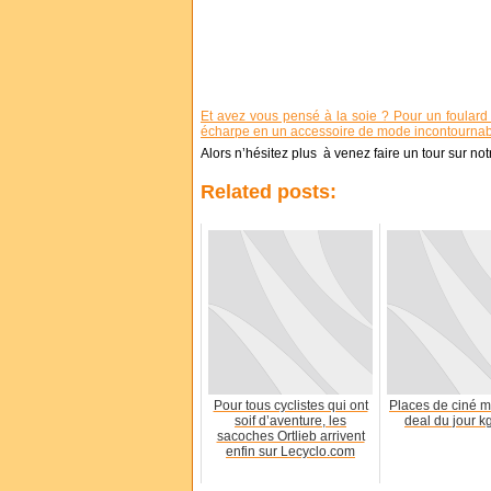
Et avez vous pensé à la soie ? Pour un foular
écharpe en un accessoire de mode incontournab
Alors n’hésitez plus à venez faire un tour sur n
Related posts:
Pour tous cyclistes qui ont
Places de ciné mo
soif d’aventure, les
deal du jour k
sacoches Ortlieb arrivent
enfin sur Lecyclo.com