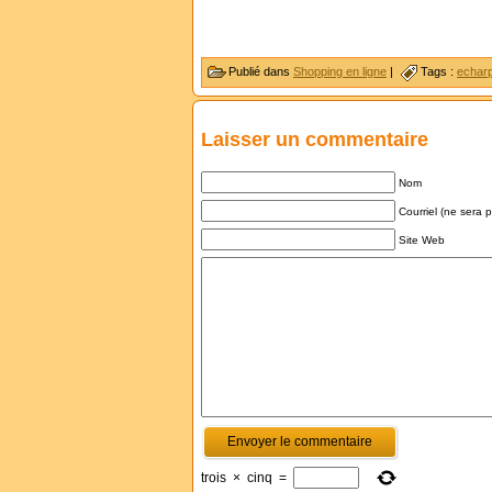
Publié dans
Shopping en ligne
|
Tags :
echar
Laisser un commentaire
Nom
Courriel (ne sera 
Site Web
trois
×
cinq
=