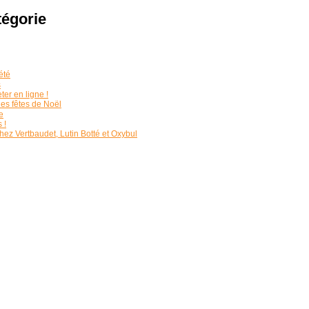
tégorie
été
s
ter en ligne !
les fêtes de Noël
e
 !
ez Vertbaudet, Lutin Botté et Oxybul