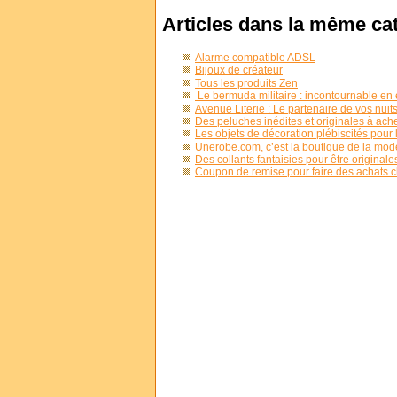
Articles dans la même ca
Alarme compatible ADSL
Bijoux de créateur
Tous les produits Zen
Le bermuda militaire : incontournable en 
Avenue Literie : Le partenaire de vos nuit
Des peluches inédites et originales à ache
Les objets de décoration plébiscités pour 
Unerobe.com, c’est la boutique de la mod
Des collants fantaisies pour être originales
Coupon de remise pour faire des achats ch