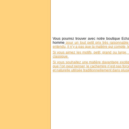
Vous pourrez trouver avec notre boutique Ech
homme
pour un tout petit prix très raisonnabl
entendu, il n’y a pas que la matière qui compte, l
Si vous aimez les motifs, petit, grand ou larg
classique.
Si vous souhaitez une matière davantage exoti
que l’on peut penser, le cachemire n’est pas forc
et naturelle utilisée traditionnellement dans plus