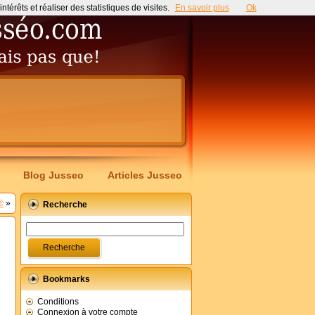
érêts et réaliser des statistiques de visites.
En savoir plus
Ok
Blog Jusseo
Articles Jusseo
®
»
Recherche
Bookmarks
Conditions
Connexion à votre compte