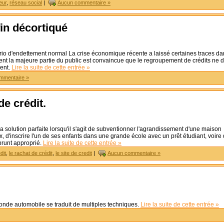
eur
,
réseau social
|
Aucun commentaire »
fin décortiqué
io d'endettement normal La crise économique récente a laissé certaines traces da
ment la majeure partie du public est convaincue que le regroupement de crédits ne d
ment.
Lire la suite de cette entrée »
mmentaire »
e crédit.
la solution parfaite lorsqu'il s'agit de subventionner l'agrandissement d'une maison
, d'inscrire l'un de ses enfants dans une grande école avec un prêt étudiant, voire
prunt approprié.
Lire la suite de cette entrée »
dit
,
le rachat de crédit
,
le site de credit
|
Aucun commentaire »
onde automobile se traduit de multiples techniques.
Lire la suite de cette entrée »