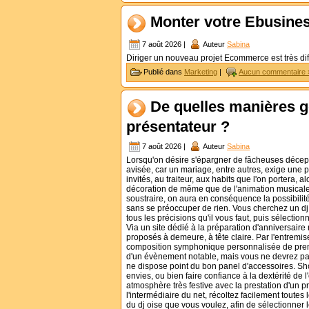
Monter votre Ebusines
7 août 2026 |
Auteur
Sabina
Diriger un nouveau projet Ecommerce est très dif
Publié dans
Marketing
|
Aucun commentaire 
De quelles manières go
présentateur ?
7 août 2026 |
Auteur
Sabina
Lorsqu'on désire s'épargner de fâcheuses décept
avisée, car un mariage, entre autres, exige une p
invités, au traiteur, aux habits que l'on portera, 
décoration de même que de l'animation musicale, do
soustraire, on aura en conséquence la possibilit
sans se préoccuper de rien. Vous cherchez un dj m
tous les précisions qu'il vous faut, puis sélectio
Via un site dédié à la préparation d'anniversaire n
proposés à demeure, à tête claire. Par l'entremis
composition symphonique personnalisée de premier
d'un évènement notable, mais vous ne devrez pas 
ne dispose point du bon panel d'accessoires. Sho
envies, ou bien faire confiance à la dextérité de
atmosphère très festive avec la prestation d'un p
l'intermédiaire du net, récoltez facilement toute
du dj oise que vous voulez, afin de sélectionner