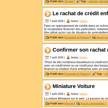
Publié dans
Voyage
|
Tags :
astuces
,
baroud
Le rachat de crédit en
7 août 2026 |
Auteur
Sabina
Faire un regroupement de crédits dans un scénar
le vocabulaire financier des particuliers, notam
être utilisé qu'en cas de situation de surendette
Publié dans
Economie et Finance
|
Aucun co
Confirmer son rachat d
7 août 2026 |
Auteur
Sabina
?Pour de très nombreux travailleurs le credit est 
avec un credit immo ou un credit pour des travaux
financer la création d'une entreprise avec un em
Publié dans
Economie et Finance
|
Tags :
cré
Miniature Voiture
7 août 2026 |
Auteur
Sabina
La voiture Miniature sur le web. La passion du m
Publié dans
Internet
|
Aucun commentaire »