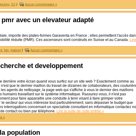
 jockey
,
DJ
|
Aucun commentaire »
té pmr avec un elevateur adapté
liale, importe des plates-formes Garaventa en France ; elles permettent l'accès dan
mobilité réduite (PMR). Ces ascenseurs sont construits en Suisse et au Canada.
Lire
nt
,
btp
,
maison
|
Aucun commentaire »
echerche et developpement
sse derrière votre écran quand vous surfez sur un site web ? Exactement comme au
 n'est que le dernier maillon du travail de dizaines de collaborateurs, des couturièr
 les agents de nettoyage, la page web qui s'affiche à vous le dernier des maillons
s humains travaillant sur le système informatique. Rassurez-vous, il n'est pas
ement pour faire apparaitre une conduite à tenir visant à faire grimper votre
 le secteur qui vous intéresse tout particulièrement, sans dépasser le budget que
des interrogations concernant un specialiste consultant en informatique contactez n
 de contact ou bien par téléphone.
Lire la suite de cette entrée »
e »
 la population