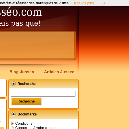
érêts et réaliser des statistiques de visites.
En savoir plus
Ok
Blog Jusseo
Articles Jusseo
Recherche
Bookmarks
s
Conditions
Connexion à votre compte