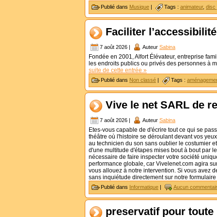
Publié dans
Musique
|
Tags :
animateur
,
disc
Faciliter l’accessibili
7 août 2026 |
Auteur
Sabina
Fondée en 2001, Alfort Élévateur, entreprise fami
les endroits publics ou privés des personnes à 
suite de cette entrée »
Publié dans
Non classé
|
Tags :
aménageme
Vive le net SARL de r
7 août 2026 |
Auteur
Sabina
Etes-vous capable de d'écrire tout ce qui se pa
théâtre où l'histoire se déroulant devant vos yeux
au technicien du son sans oublier le costumier et
d'une multitude d'étapes mises bout à bout par le
nécessaire de faire inspecter votre société uniqu
performance globale, car Vivelenet.com agira sur
vous allouez à notre intervention. Si vous avez 
sans inquiétude directement sur notre formulaire
Publié dans
Informatique
|
Aucun commentair
preservatif pour toute