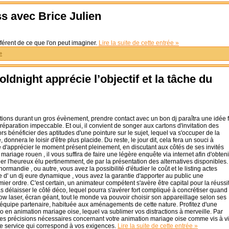
s avec Brice Julien
férent de ce que l'on peut imaginer.
Lire la suite de cette entrée »
»
ldnight apprécie l’objectif et la tâche du
ions durant un gros évènement, prendre contact avec un bon dj paraîtra une idée f
réparation impeccable. Et oui, il convient de songer aux cartons d'invitation des
alors bénéficier des aptitudes d'une pointure sur le sujet, lequel va s'occuper de la
nnera le loisir d'être plus placide. Du reste, le jour dit, cela fera un souci à
é d'apprécier le moment présent pleinement, en discutant aux côtés de ses invités
ariage rouen , il vous suffira de faire une légère enquête via internet afin d'obteni
nner l'heureux élu pertinemment, de par la présentation des alternatives disponibles.
ormandie , ou autre, vous avez la possibilité d'étudier le coût et le listing actes
e d' un dj eure dynamique , vous avez la garantie d'apporter au public une
 ordre. C'est certain, un animateur compétent s'avère être capital pour la réussi
délaisser le côté déco, lequel pourra s'avérer fort compliqué à concrétiser quand
w laser, écran géant, tout le monde va pouvoir choisir son appareillage selon ses
 l'équipe partenaire, habituée aux aménagements de cette nature. Profitez d'une
ro en animation mariage oise, lequel va sublimer vos distractions à merveille. Par
s les précisions nécessaires concernant votre animation mariage oise comme vis à v
 le service qui correspond à vos exigences.
Lire la suite de cette entrée »