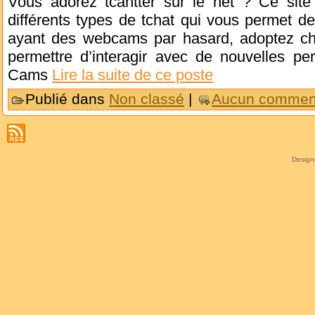
Vous adorez tcahtter sur le net ? Ce sit
différents types de tchat qui vous permet d
ayant des webcams par hasard, adoptez cha
permettre d’interagir avec de nouvelles per
Cams
Lire la suite de ce poste
Publié dans
Non classé
|
Aucun comment
Desig